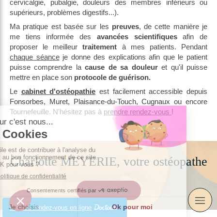
cervicalgie, pubalgie, douleurs des membres inférieurs ou
supérieurs, problèmes digestifs...).
Ma pratique est basée sur les
preuves
, de cette manière je
me tiens informée des
avancées scientifiques
afin de
proposer le meilleur
traitement
à mes patients. Pendant
chaque séance
je donne des explications afin que le patient
puisse comprendre la
cause de sa douleur
et qu'il puisse
mettre en place son
protocole de guérison.
Le
cabinet d'ostéopathie
est facilement accessible depuis
Fonsorbes, Muret, Plaisance-du-Touch, Cugnaux ou encore
Tournefeuille. N'hésitez pas à
prendre rendez-vous
!
Charlotte MEYERIE, votre ostéopathe
En savoir plus
Prendre rendez-vous en ligne