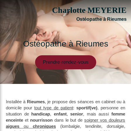
Charlotte MEYERIE
Ostéopathe à Rieumes
Ostéopathe à Rieumes
Prendre rendez-vous
Installée à
Rieumes
, je propose des séances en cabinet ou à
domicile pour
tout type de patient
:
sportif(ve)
, personne en
situation de
handicap
,
enfant
,
senior
, mais aussi
femme
enceinte
et
nourrisson
dans le but de
soigner vos douleurs
aigues
ou
chroniques
(lombalgie, tendinite, dorsalgie,