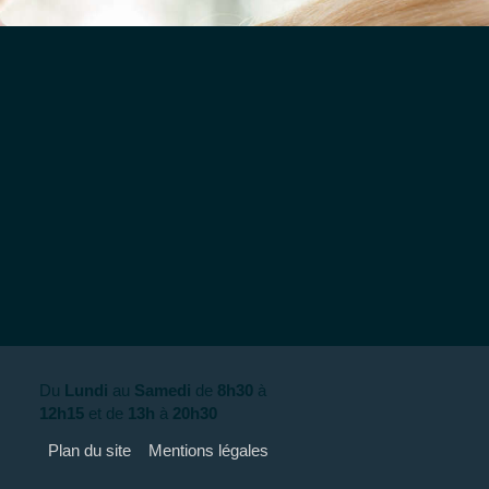
Du
Lundi
au
Samedi
de
8h30
à
12h15
et de
13h
à
20h30
Plan du site
Mentions légales