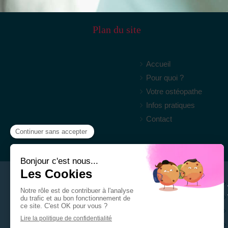
Plan du site
Accueil
Pour quoi ?
Votre ostéopathe
Infos pratiques
Contact
Charlotte MEYERIE
Ostéopathe Rieumes
265 route de poucharramet
31370
Rieumes