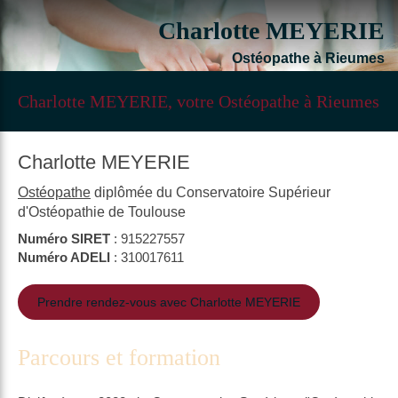
Charlotte MEYERIE
Ostéopathe à Rieumes
Charlotte MEYERIE, votre Ostéopathe à Rieumes
Charlotte MEYERIE
Ostéopathe
diplômée du Conservatoire Supérieur
d'Ostéopathie de Toulouse
Numéro SIRET
: 915227557
Numéro ADELI
: 310017611
Prendre rendez-vous avec Charlotte MEYERIE
Parcours et formation